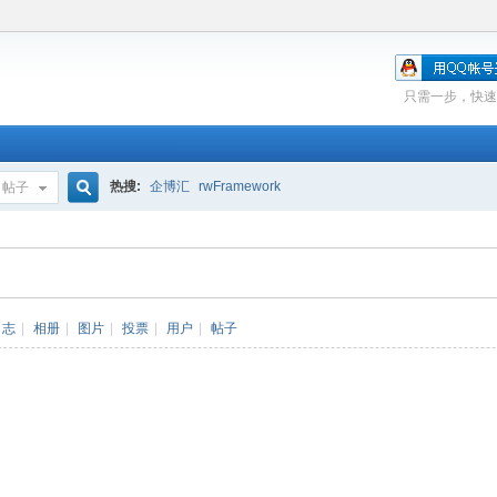
只需一步，快速
热搜:
企博汇
rwFramework
帖子
搜
索
日志
|
相册
|
图片
|
投票
|
用户
|
帖子