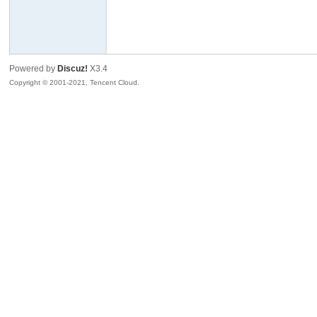
隆
Powered by
Discuz!
X3.4
Copyright © 2001-2021, Tencent Cloud.
企
博