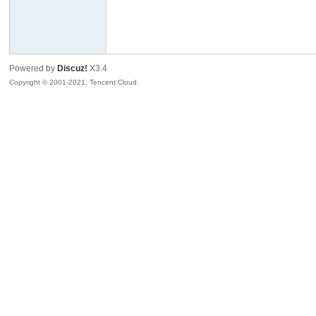
隆
Powered by
Discuz!
X3.4
Copyright © 2001-2021, Tencent Cloud.
企
博