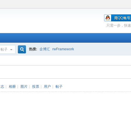
只需一步，快速
热搜:
企博汇
rwFramework
帖子
搜
索
日志
|
相册
|
图片
|
投票
|
用户
|
帖子