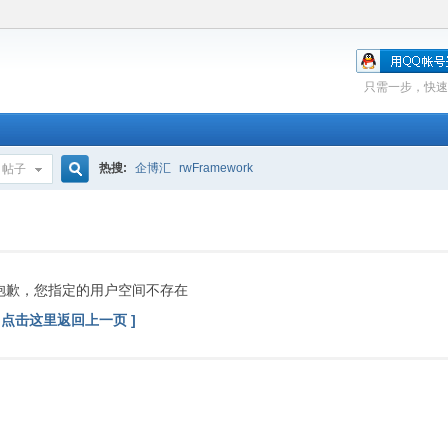
只需一步，快速
热搜:
企博汇
rwFramework
帖子
搜
索
抱歉，您指定的用户空间不存在
[ 点击这里返回上一页 ]