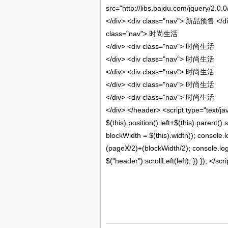
src
=
"http://libs.baidu.com/jquery/2.0.0
</
div
>
<
div
class
=
"nav"
>
新品预售
</
d
class
=
"nav"
>
时尚生活
</
div
>
<
div
class
=
"nav"
>
时尚生活
</
div
>
<
div
class
=
"nav"
>
时尚生活
</
div
>
<
div
class
=
"nav"
>
时尚生活
</
div
>
<
div
class
=
"nav"
>
时尚生活
</
div
>
<
div
class
=
"nav"
>
时尚生活
</
div
>
</
header
>
<
script
type
=
"text/ja
$(
this
).position().left+$(
this
).parent().s
blockWidth = $(
this
).width();
console
.
(pageX/
2
)+(blockWidth/
2
);
console
.log
$(
"header"
).scrollLeft(left); }) });
</
scri