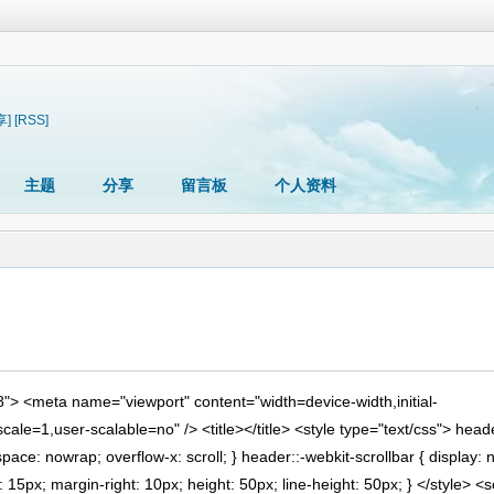
享]
[RSS]
主题
分享
留言板
个人资料
8"
>
<
meta
name
=
"viewport"
content
=
"width=device-width,initial-
cale=1,user-scalable=no"
/>
<
title
>
</
title
>
<
style
type
=
"text/css"
>
head
space
: nowrap;
overflow-x
: scroll; }
header
::-webkit-scrollbar
{
display
: 
:
15px
;
margin-right
:
10px
;
height
:
50px
;
line-height
:
50px
; }
</
style
>
<
s