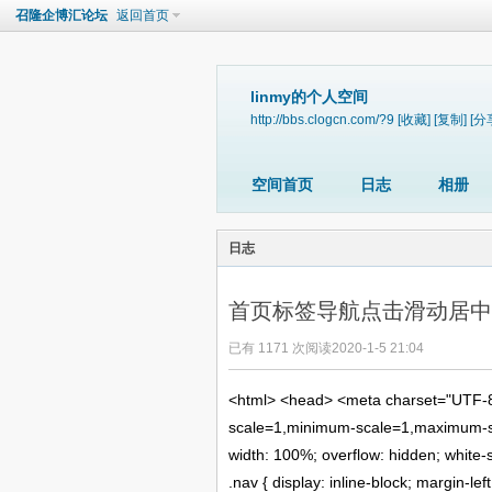
召隆企博汇论坛
返回首页
linmy的个人空间
http://bbs.clogcn.com/?9
[收藏]
[复制]
[分
空间首页
日志
相册
日志
首页标签导航点击滑动居中
已有 1171 次阅读
2020-1-5 21:04
<
html
>
<
head
>
<
meta
charset
=
"UTF-
scale=1,minimum-scale=1,maximum-s
width
:
100%
;
overflow
: hidden;
white-
.nav
{
display
: inline-block;
margin-left