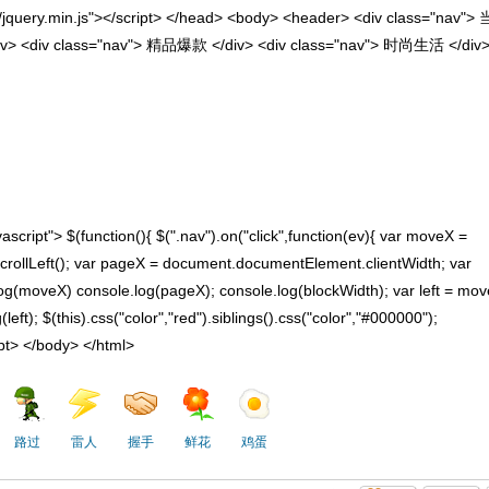
/jquery.min.js"
>
</
script
>
</
head
>
<
body
>
<
header
>
<
div
class
=
"nav"
>
iv
>
<
div
class
=
"nav"
>
精品爆款
</
div
>
<
div
class
=
"nav"
>
时尚生活
</
div
vascript"
>
$(
function
(
)
{ $(
".nav"
).on(
"click"
,
function
(
ev
)
{
var
moveX =
crollLeft();
var
pageX =
document
.documentElement.clientWidth;
var
log(moveX)
console
.log(pageX);
console
.log(blockWidth);
var
left = mov
(left); $(
this
).css(
"color"
,
"red"
).siblings().css(
"color"
,
"#000000"
);
pt
>
</
body
>
</
html
>
路过
雷人
握手
鲜花
鸡蛋