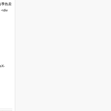
当季热卖
>
<
div
eX-