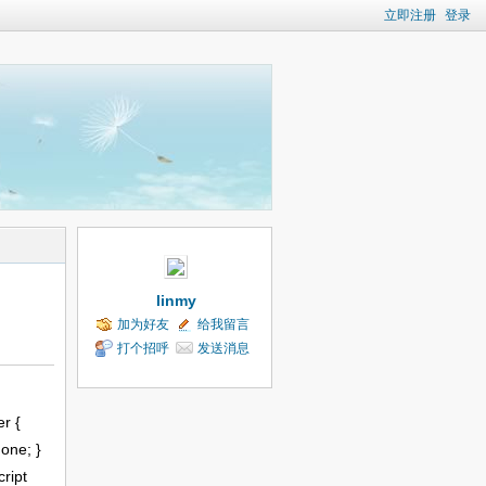
立即注册
登录
linmy
加为好友
给我留言
打个招呼
发送消息
er
{
none; }
cript