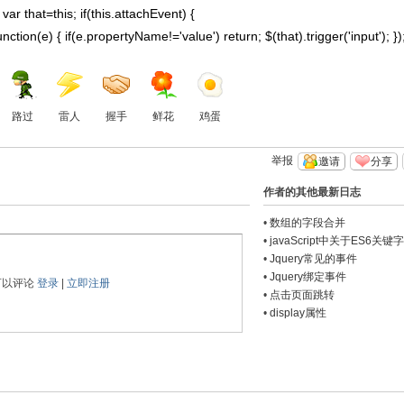
 var that=this; if(this.attachEvent) {
tion(e) { if(e.propertyName!='value') return; $(that).trigger('input'); }); 
路过
雷人
握手
鲜花
鸡蛋
举报
邀请
分享
作者的其他最新日志
•
数组的字段合并
•
javaScript中关于ES6关键字 
const 与 var 的区别
•
Jquery常见的事件
•
Jquery绑定事件
可以评论
登录
|
立即注册
•
点击页面跳转
•
display属性