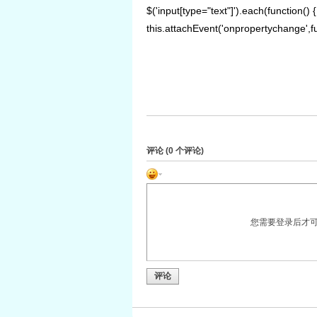
$('input[type="text"]').each(function() {
this.attachEvent('onpropertychange',func
评论 (
0
个评论)
您需要登录后才
评论