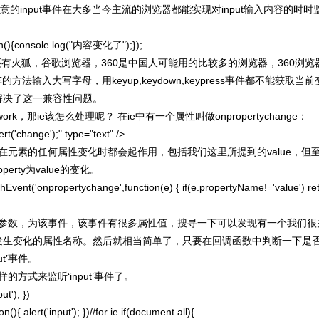
意的input事件在大多当今主流的浏览器都能实现对input输入内容的时时
(){console.log("内容变化了");});
火狐，谷歌浏览器，360是中国人可能用的比较多的浏览器，360浏览
的方法输入大写字母，用keyup,keydown,keypress事件都不能获取当
的解决了这一兼容性问题。
，那ie该怎么处理呢？ 在ie中有一个属性叫做onpropertychange：
rt('change');" type="text" />
元素的任何属性变化时都会起作用，包括我们这里所提到的value，但
rty为value的变化。
hEvent('onpropertychange',function(e) { if(e.propertyName!='value') re
参数，为该事件，该事件有很多属性值，搜寻一下可以发现有一个我们很
是当前发生变化的属性名称。然后就相当简单了，只要在回调函数中判断一下是
ut’事件。
方式来监听‘input’事件了。
ut'); })
 alert('input'); })//for ie if(document.all){