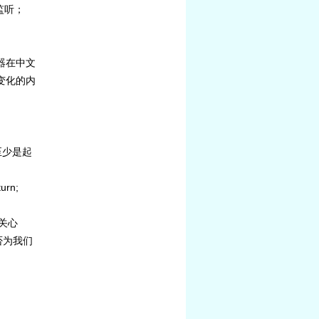
监听；
器在中文
前变化的内
至少是起
turn;
关心
否为我们