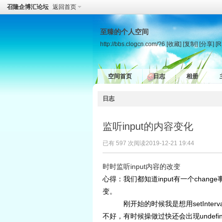
召隆企博汇论坛
返回首页
至臻的个人空间
http://bbs.clogcn.com/?6
[收藏]
[复制]
[分享]
[R
空间首页
日志
相册
日志
监听input的内容变化
已有 597 次阅读
2019-12-21 19:44
时时监听input内容的改变
心得：我们都知道input有一个chan
变。
刚开始的时候我是想用setInterv
不好，有时候操做过快还会出现undefi