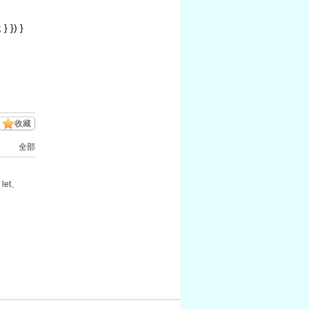
} }) }
收藏
全部
let、