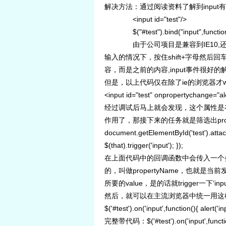
解决方法：通过阅读资料了解到input有
<input id="test"/>
$("#test").bind("input",function
由于公司项目是兼容到IE10,还有
输入的情况下，按住shift+字母然后回车
容，而是之前的内容,input事件很好
但是，以上代码仅在除了ie的浏览器才work
<input id="test" onpropertychange="ale
经过调试后马上就会发现，这个属性是在
作用了，那接下来的任务就是筛选出prope
document.getElementById('test').attac
$(that).trigger('input'); });
在上面代码中的回调函数中会传入一个
的，叫做propertyName，也就
所要的value，是的话就trigger一下‘inp
然后，就可以在主流浏览器中统一用这样的
$('#test').on('input',function(){ alert('inp
完整带代码：$('#test').on('input',function(){