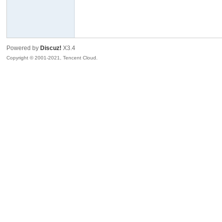
隆
Powered by
Discuz!
X3.4
Copyright © 2001-2021, Tencent Cloud.
企
博