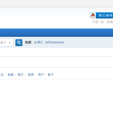
只需一步，快速
热搜:
企博汇
rwFramework
帖子
搜
索
日志
|
相册
|
图片
|
投票
|
用户
|
帖子