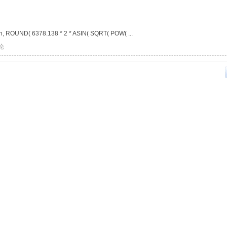
, ROUND( 6378.138 * 2 * ASIN( SQRT( POW( ...
论