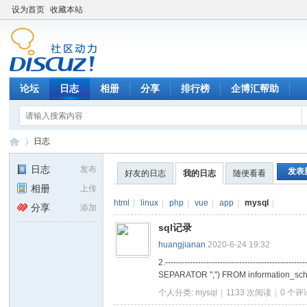
设为首页
收藏本站
论坛
日志
相册
分享
排行榜
企博汇帮助
日志
日志
发布
发表
好友的日志
我的日志
随便看看
相册
上传
召
›
html
|
linux
|
php
|
vue
|
app
|
mysql
|
分享
添加
sql记录
huangjianan
2020-6-24 19:32
2.-------------------------------
SEPARATOR ",") FROM information_
个人分类:
mysql
|
1133 次阅读
|
0
个评