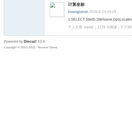
计算坐标
huangjianan
2020-6-24 19:29
隆
1.SELECT SiteID,SiteName,GpsLocation
个人分类:
mysql
|
1278 次阅读
|
0
个评
Powered by
Discuz!
X3.4
Copyright © 2001-2021, Tencent Cloud.
企
博