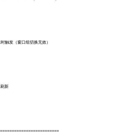
示时触发（窗口组切换无效）
部刷新
==========================