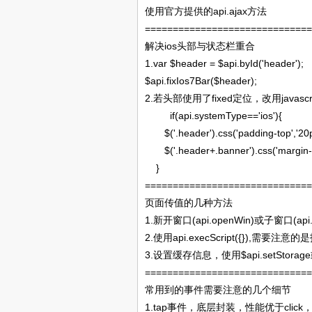
api.ajax
使用官方提供的
方法
==============================
ios
解决
头部与状态栏重合
1.var $header = $api.byId('header');
$api.fixIos7Bar($header);
2.
fixed
javascr
若头部使用了
定位，改用
if(api.systemType=='ios'){
$('.header').css('padding-top','20p
$('.header+.banner').css('margin-t
}
=============================
页面传值的几种方法
1.
(api.openWin)
(ap
新开窗口
或子窗口
2.
api.execScript({}),
使用
需要注意的是
3.
$api.setStorage
设置缓存信息，使用
=============================
常用到的事件需要注意的几个细节
1.tap
click
事件，底层封装，性能优于