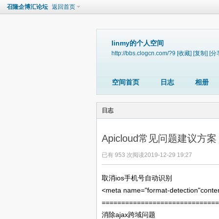
召隆企博汇论坛
返回首页
linmy的个人空间
http://bbs.clogcn.com/?9
[收藏]
[复制]
[分
空间首页
日志
相册
日志
Apicloud常见问题建议方案
已有 953 次阅读
2019-12-29 19:27
ios
取消
手机号自动识别
<meta name="format-detection"conte
==============================
ajax
消除
跨域问题