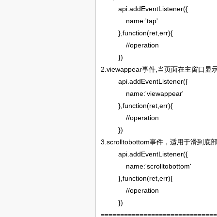
api.addEventListener({
name:'tap'
},function(ret,err){
//operation
})
2.viewappear
,
事件
当页面在主窗口显
api.addEventListener({
name:'viewappear'
},function(ret,err){
//operation
})
3.scrolltobottom
事件，适用于滑到底
api.addEventListener({
name:'scrolltobottom'
},function(ret,err){
//operation
})
=============================