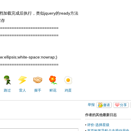
jquery
ready
档加载完成后执行，类似
的
方法
留存
==========================
==========================
)
ow:ellipsis;white-space:nowrap;)
==========================
路过
雷人
握手
鲜花
鸡蛋
举报
邀请
分享
作者的其他最新日志
•
评价-选择星级
•
首页标签导航点击滑动居中