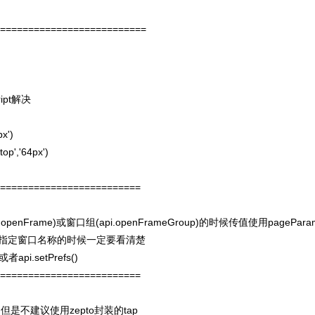
==========================
ipt
解决
x')
op','64px')
==========================
i.openFrame)
(api.openFrameGroup)
pagePara
或窗口组
的时候传值使用
指定窗口名称的时候一定要看清楚
api.setPrefs()
或者
==========================
zepto
tap
，但是不建议使用
封装的